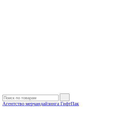
Агентство мерчандайзинга ГифтПак