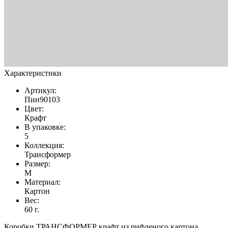
Характеристики
Артикул:
Пин90103
Цвет:
Крафт
В упаковке:
5
Коллекция:
Трансформер
Размер:
M
Материал:
Картон
Вес:
60 г.
Коробки ТРАНСФОРМЕР крафт из рифленого картона