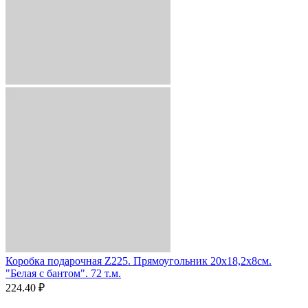
Коробка подарочная Z225. Прямоугольник 20х18,2х8см.
"Белая с бантом". 72 т.м.
224.40 ₽