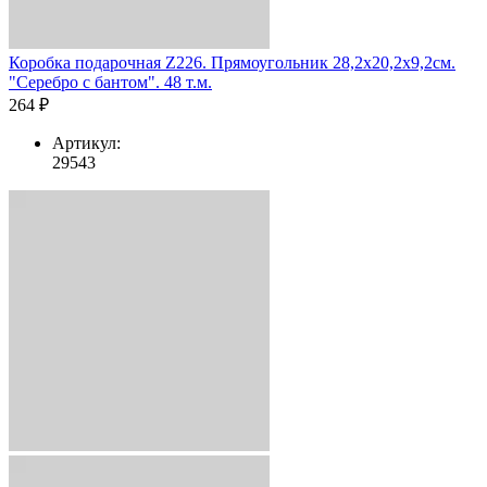
Коробка подарочная Z226. Прямоугольник 28,2х20,2х9,2см.
"Серебро с бантом". 48 т.м.
264 ₽
Артикул:
29543