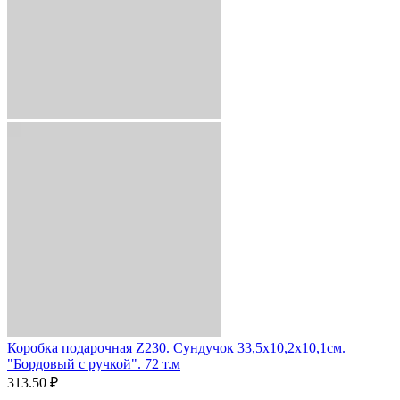
Коробка подарочная Z230. Сундучок 33,5х10,2х10,1см.
"Бордовый с ручкой". 72 т.м
313.50 ₽