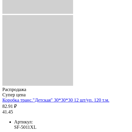
Распродажа
Супер цена
Коробка транс."Детская" 30*30*30 12 шт/уп. 120 т.м.
82.91 ₽
41.45
Артикул:
SF-5011XL