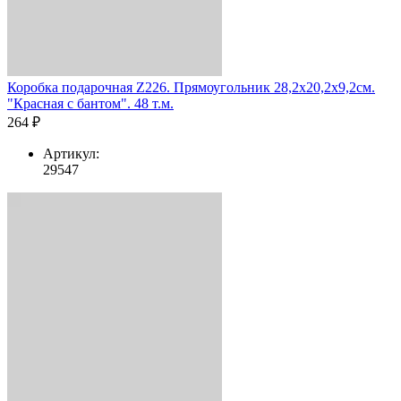
Коробка подарочная Z226. Прямоугольник 28,2х20,2х9,2см.
"Красная с бантом". 48 т.м.
264 ₽
Артикул:
29547