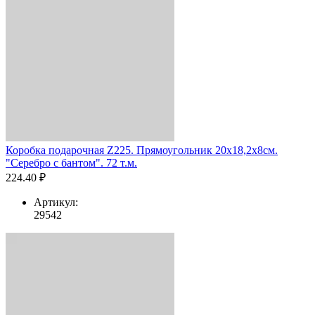
Коробка подарочная Z225. Прямоугольник 20х18,2х8см.
"Серебро с бантом". 72 т.м.
224.40 ₽
Артикул:
29542