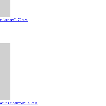
 бантом". 72 т.м.
сная с бантом". 48 т.м.