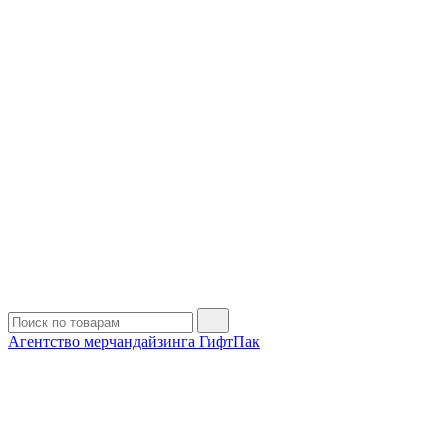
Агентство мерчандайзинга ГифтПак