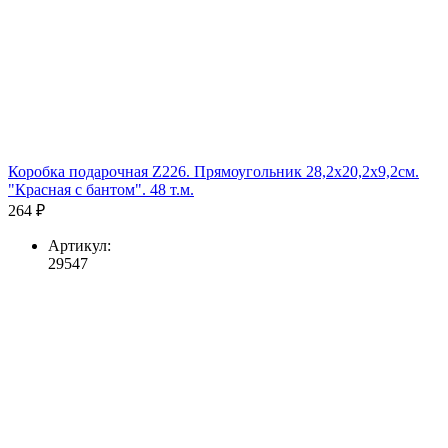
Коробка подарочная Z226. Прямоугольник 28,2х20,2х9,2см.
"Красная с бантом". 48 т.м.
264 ₽
Артикул:
29547