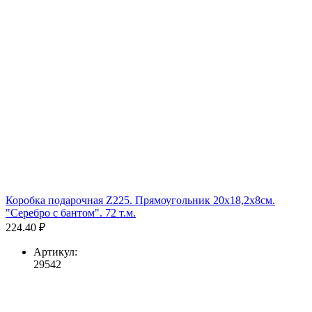
Коробка подарочная Z225. Прямоугольник 20х18,2х8см.
"Серебро с бантом". 72 т.м.
224.40 ₽
Артикул:
29542