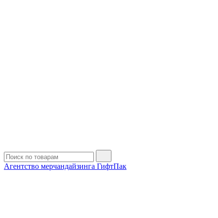
Агентство мерчандайзинга ГифтПак