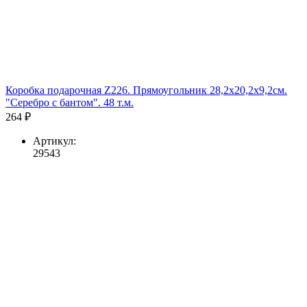
Коробка подарочная Z226. Прямоугольник 28,2х20,2х9,2см.
"Серебро с бантом". 48 т.м.
264 ₽
Артикул:
29543