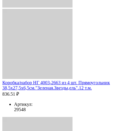
Коробка/набор НГ 4003-2663 из 4 шт. Прямоугольник
38,5х27,5х6,5см."Зеленая.Звезды,ель".12 т.м.
836.51 ₽
Артикул:
29548