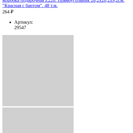
Коробка подарочная Z226. Прямоугольник 28,2х20,2х9,2см.
"Красная с бантом". 48 т.м.
264 ₽
Артикул:
29547