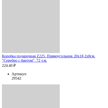
Коробка подарочная Z225. Прямоугольник 20х18,2х8см.
"Серебро с бантом". 72 т.м.
224.40 ₽
Артикул:
29542