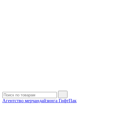
Агентство мерчандайзинга ГифтПак