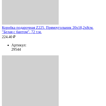
Коробка подарочная Z225. Прямоугольник 20х18,2х8см.
"Белая с бантом". 72 т.м.
224.40 ₽
Артикул:
29544