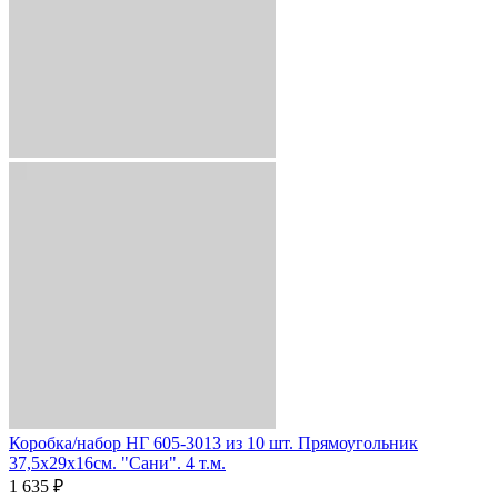
Коробка/набор НГ 605-3013 из 10 шт. Прямоугольник
37,5х29х16см. "Сани". 4 т.м.
1 635 ₽