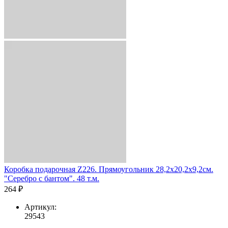
Коробка подарочная Z226. Прямоугольник 28,2х20,2х9,2см.
"Серебро с бантом". 48 т.м.
264 ₽
Артикул:
29543