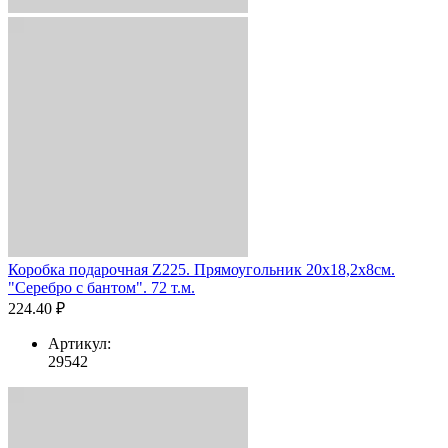
Коробка подарочная Z225. Прямоугольник 20х18,2х8см.
"Серебро с бантом". 72 т.м.
224.40 ₽
Артикул:
29542