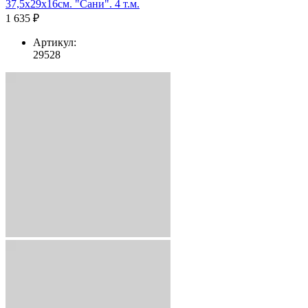
37,5х29х16см. "Сани". 4 т.м.
1 635 ₽
Артикул:
29528