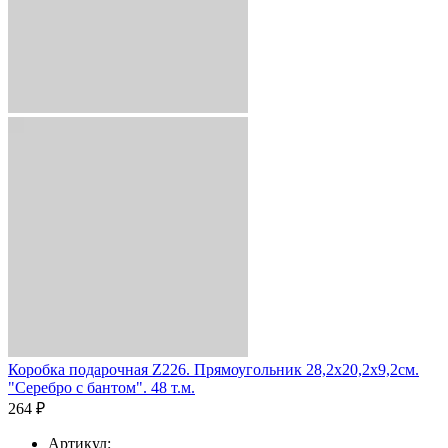
Коробка подарочная Z226. Прямоугольник 28,2х20,2х9,2см.
"Серебро с бантом". 48 т.м.
264 ₽
Артикул: