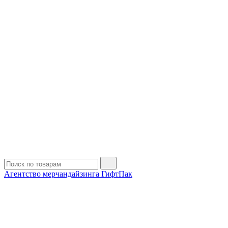
Агентство мерчандайзинга ГифтПак