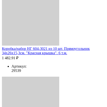
Коробка/набор НГ 604-3021 из 10 шт. Прямоугольник
34х26х15,3см. "Красная крышка". 6 т.м.
1 482.91 ₽
Артикул:
29539