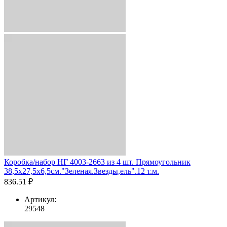
Коробка/набор НГ 4003-2663 из 4 шт. Прямоугольник
38,5х27,5х6,5см."Зеленая.Звезды,ель".12 т.м.
836.51 ₽
Артикул:
29548