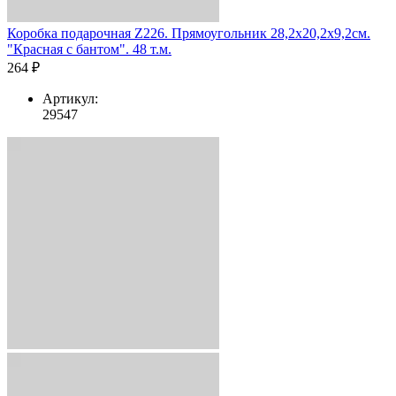
Коробка подарочная Z226. Прямоугольник 28,2х20,2х9,2см.
"Красная с бантом". 48 т.м.
264 ₽
Артикул:
29547