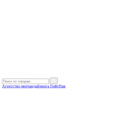
Агентство мерчандайзинга ГифтПак