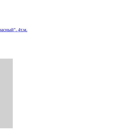
асный". 4т.м.