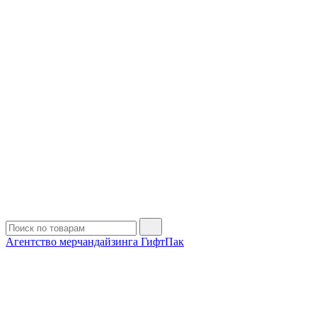
Агентство мерчандайзинга ГифтПак