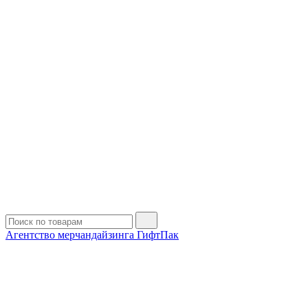
Агентство мерчандайзинга ГифтПак