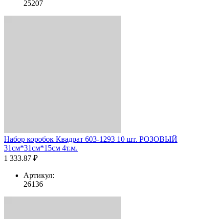
25207
Набор коробок Квадрат 603-1293 10 шт. РОЗОВЫЙ
31см*31см*15см 4т.м.
1 333.87 ₽
Артикул:
26136