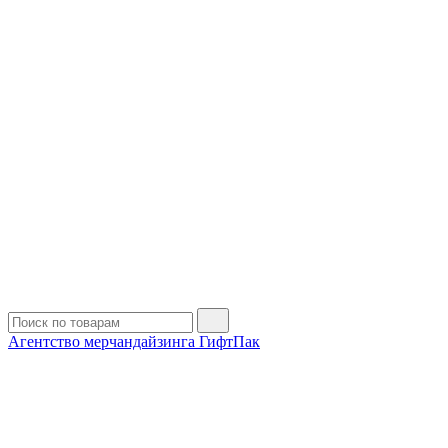
Агентство мерчандайзинга ГифтПак