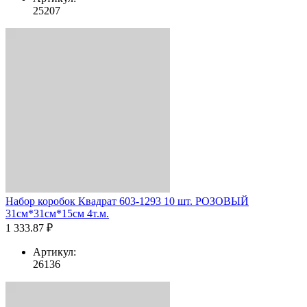
25207
Набор коробок Квадрат 603-1293 10 шт. РОЗОВЫЙ
31см*31см*15см 4т.м.
1 333.87 ₽
Артикул:
26136