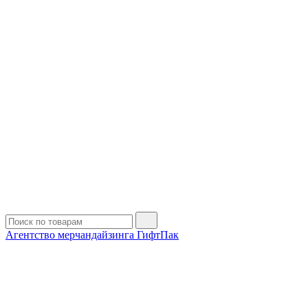
Агентство мерчандайзинга ГифтПак