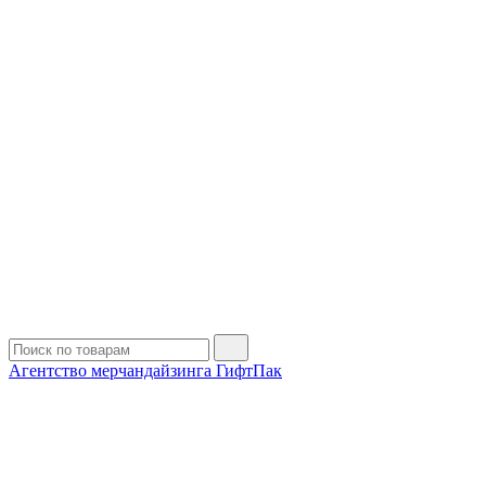
Агентство мерчандайзинга ГифтПак