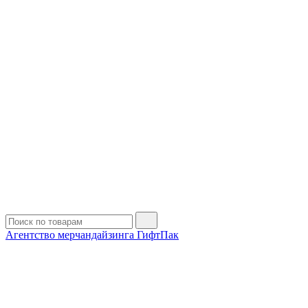
Агентство мерчандайзинга ГифтПак