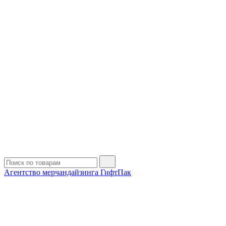
Агентство мерчандайзинга ГифтПак