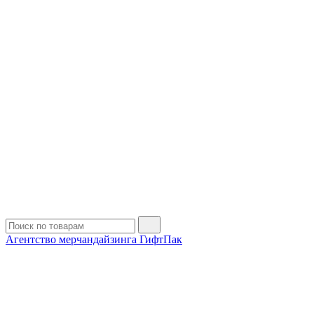
Агентство мерчандайзинга ГифтПак