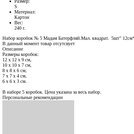
Размер:
S
Материал:
Картон
Вес:
240 г.
Набор коробок № 5 Мадам Батерфляй.Мал. квадрат. 5шт" 12см
В данный момент товар отсутсвует
Описание
Размеры коробок:
12 x 12 x 9 см,
10 х 10 х 7 см,
8 х 8 х 6 см,
7 х 7 х 4 см,
6 х 6 х 3 см.
В наборе 5 коробок. Цена указана за весь набор.
Персональные рекомендации