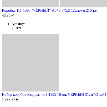
Коробка 111-1395 "ЧЁРНЫЙ" 9,5*9,5*5,5 12шт./уп 216 т.м.
43.35 ₽
Артикул:
25209
Набор коробок Квадрат 603-1395 10 шт. ЧЁРНЫЙ 31см*31см*15
1 333.87 ₽