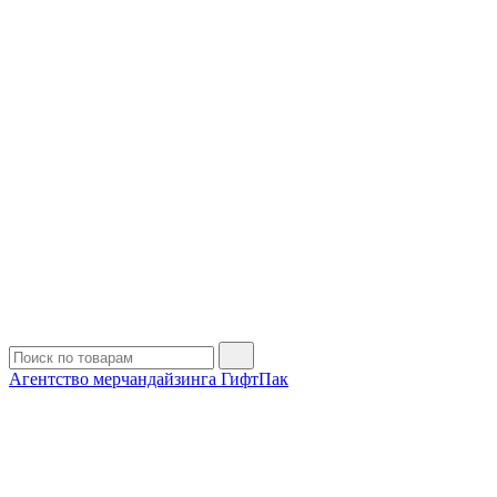
Агентство мерчандайзинга ГифтПак