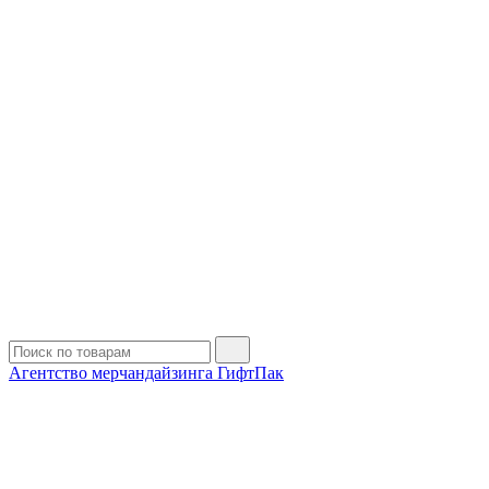
Агентство мерчандайзинга ГифтПак