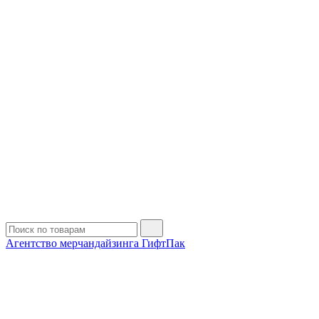
Агентство мерчандайзинга ГифтПак