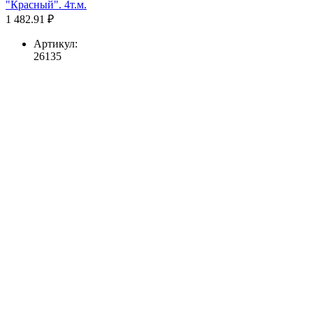
"Красный". 4т.м.
1 482.91 ₽
Артикул:
26135