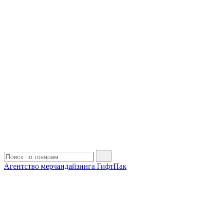
Агентство мерчандайзинга ГифтПак