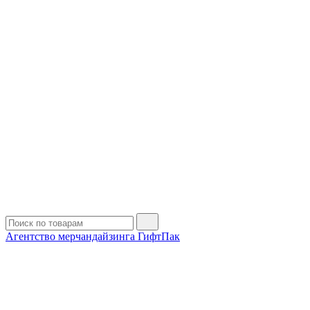
Агентство мерчандайзинга ГифтПак