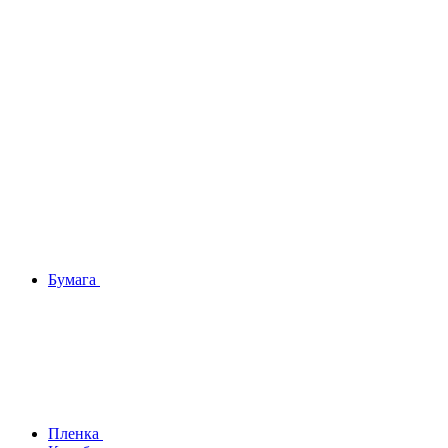
Бумага
Плeнка