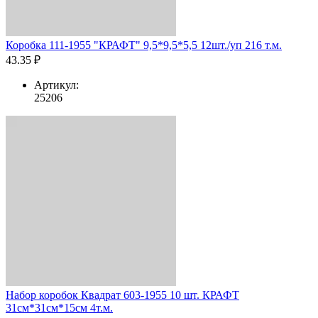
Коробка 111-1955 "КРАФТ" 9,5*9,5*5,5 12шт./уп 216 т.м.
43.35 ₽
Артикул:
25206
Набор коробок Квадрат 603-1955 10 шт. КРАФТ
31см*31см*15см 4т.м.