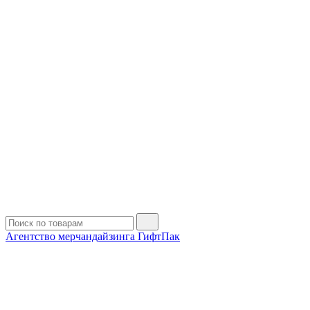
Агентство мерчандайзинга ГифтПак