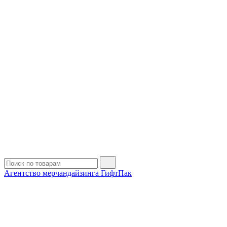
Агентство мерчандайзинга ГифтПак