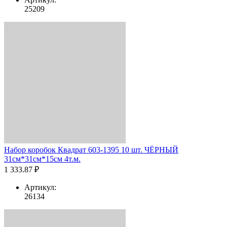
25209
Набор коробок Квадрат 603-1395 10 шт. ЧЁРНЫЙ
31см*31см*15см 4т.м.
1 333.87 ₽
Артикул:
26134