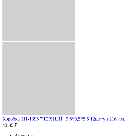
Коробка 111-1395 "ЧЁРНЫЙ" 9,5*9,5*5,5 12шт./уп 216 т.м.
43.35 ₽
Артикул: