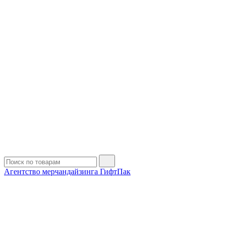
Агентство мерчандайзинга ГифтПак