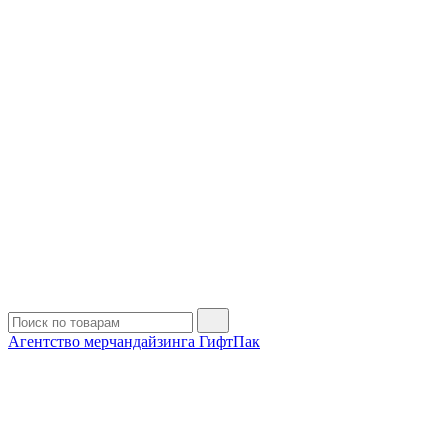
Агентство мерчандайзинга ГифтПак