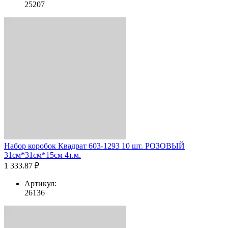
25207
Набор коробок Квадрат 603-1293 10 шт. РОЗОВЫЙ
31см*31см*15см 4т.м.
1 333.87 ₽
Артикул:
26136