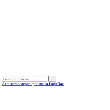
Агентство мерчандайзинга ГифтПак