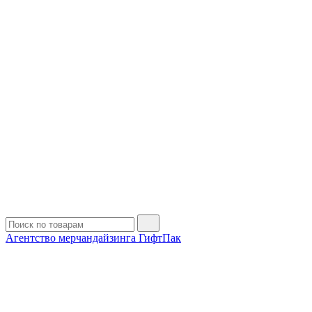
Агентство мерчандайзинга ГифтПак