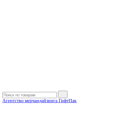
Агентство мерчандайзинга ГифтПак