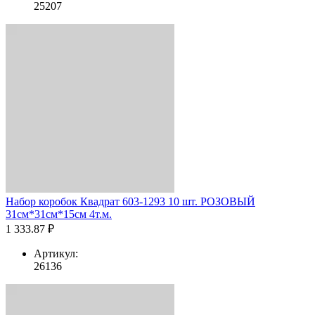
25207
Набор коробок Квадрат 603-1293 10 шт. РОЗОВЫЙ
31см*31см*15см 4т.м.
1 333.87 ₽
Артикул:
26136