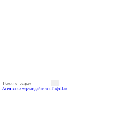
Агентство мерчандайзинга ГифтПак