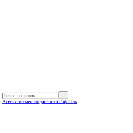
Агентство мерчандайзинга ГифтПак