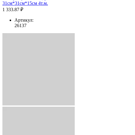
31см*31см*15см 4т.м.
1 333.87 ₽
Артикул:
26137