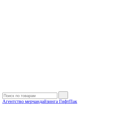
Агентство мерчандайзинга ГифтПак