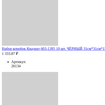
Набор коробок Квадрат 603-1395 10 шт. ЧЁРНЫЙ 31см*31см*15
1 333.87 ₽
Артикул:
26134