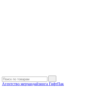
Агентство мерчандайзинга ГифтПак