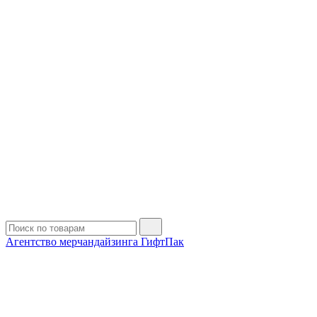
Агентство мерчандайзинга ГифтПак