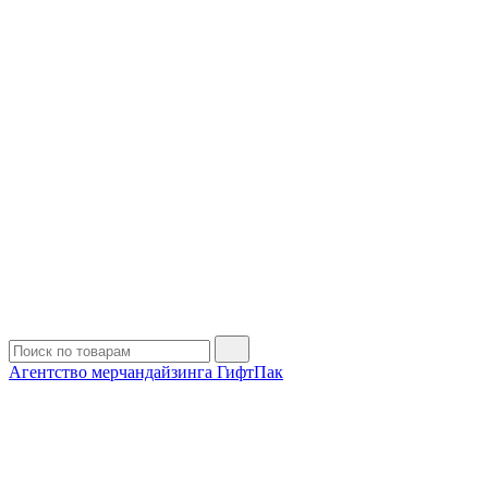
Агентство мерчандайзинга ГифтПак