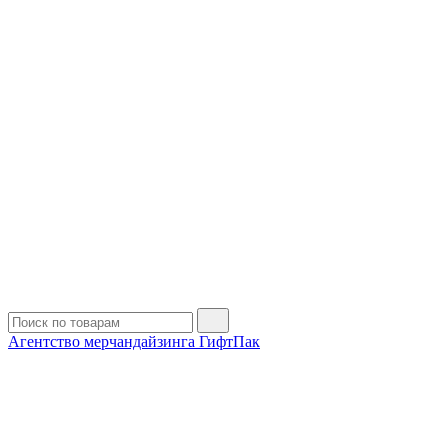
Агентство мерчандайзинга ГифтПак