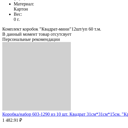
Материал:
Картон
Вес:
0 г.
Комплект коробок "Квадрат-мини"12шт/уп 60 т.м.
В данный момент товар отсутсвует
Персональные рекомендации
Коробка/набор 603-1290 из 10 шт. Квадрат 31см*31см*15см. "Кр
1 482.91 ₽