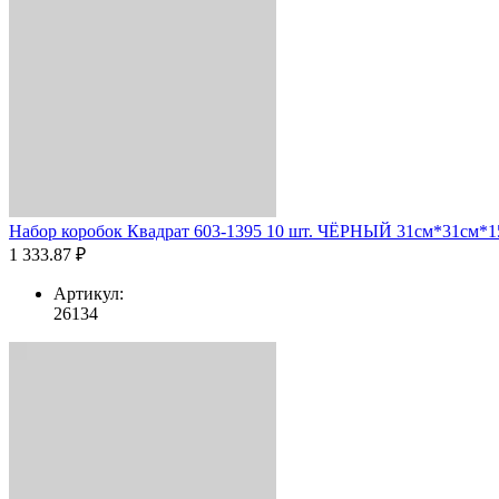
Набор коробок Квадрат 603-1395 10 шт. ЧЁРНЫЙ 31см*31см*15
1 333.87 ₽
Артикул:
26134