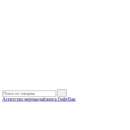
Агентство мерчандайзинга ГифтПак