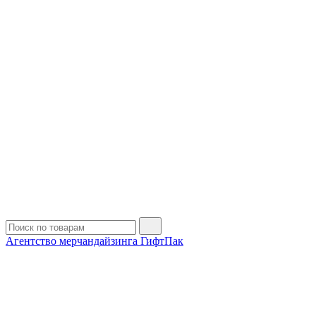
Агентство мерчандайзинга ГифтПак