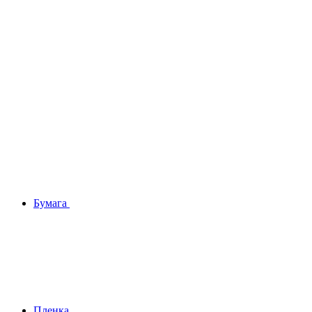
Бумага
Плeнка