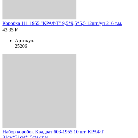
Коробка 111-1955 "КРАФТ" 9,5*9,5*5,5 12шт./уп 216 т.м.
43.35 ₽
Артикул:
25206
Набор коробок Квадрат 603-1955 10 шт. КРАФТ
31см*31см*15см 4т.м.