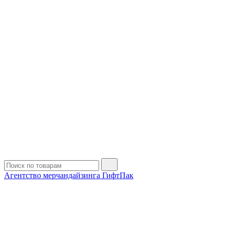
Агентство мерчандайзинга ГифтПак