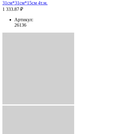
31см*31см*15см 4т.м.
1 333.87 ₽
Артикул:
26136