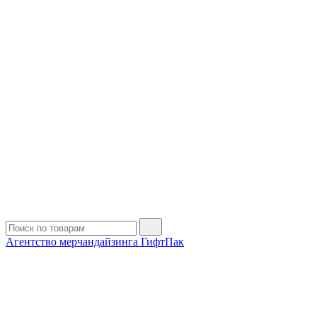
Агентство мерчандайзинга ГифтПак