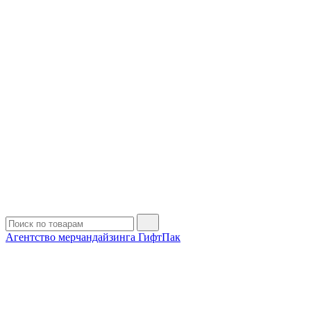
Агентство мерчандайзинга ГифтПак