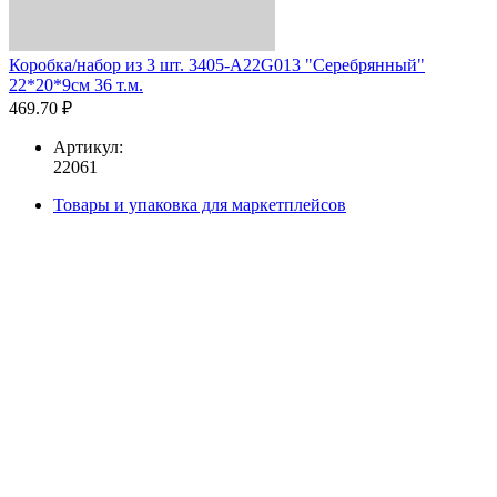
Коробка/набор из 3 шт. 3405-A22G013 "Серебрянный"
22*20*9см 36 т.м.
469.70 ₽
Артикул:
22061
Товары и упаковка для маркетплейсов