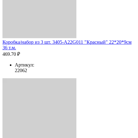
Коробка/набор из 3 шт. 3405-A22G011 "Красный" 22*20*9см
36 т.м.
469.70 ₽
Артикул:
22062