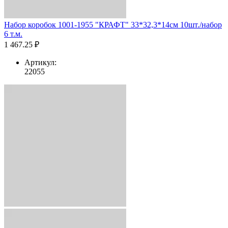
Набор коробок 1001-1955 "КРАФТ" 33*32,3*14см 10шт./набор
6 т.м.
1 467.25 ₽
Артикул:
22055