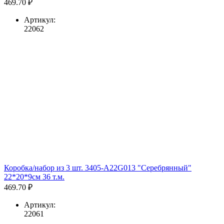
469.70 ₽
Артикул:
22062
Коробка/набор из 3 шт. 3405-A22G013 "Серебрянный"
22*20*9см 36 т.м.
469.70 ₽
Артикул:
22061