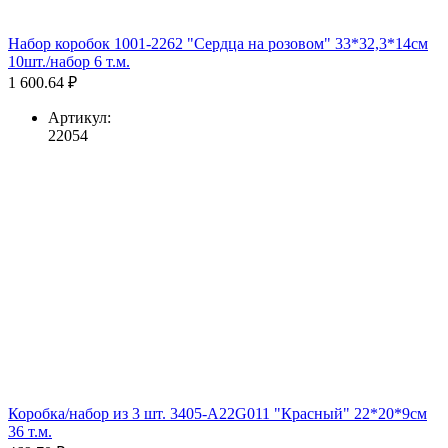
Набор коробок 1001-2262 "Сердца на розовом" 33*32,3*14см
10шт./набор 6 т.м.
1 600.64 ₽
Артикул:
22054
Коробка/набор из 3 шт. 3405-A22G011 "Красный" 22*20*9см
36 т.м.