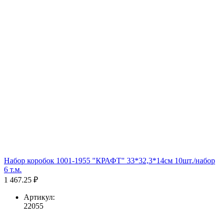
Набор коробок 1001-1955 "КРАФТ" 33*32,3*14см 10шт./набор
6 т.м.
1 467.25 ₽
Артикул:
22055