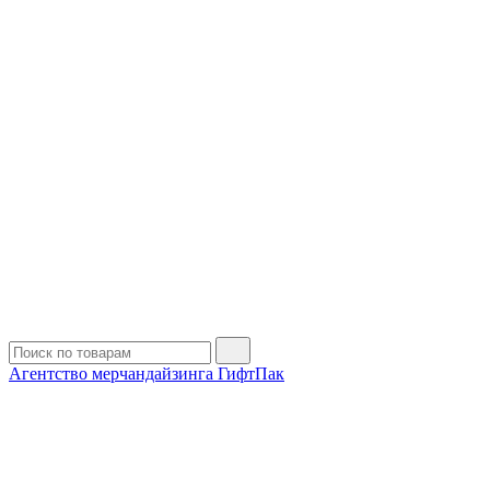
Агентство мерчандайзинга ГифтПак