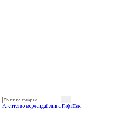
Агентство мерчандайзинга ГифтПак