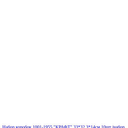
Набор коробок 1001-1955 "КРАФТ" 33*32,3*14см 10шт./набор