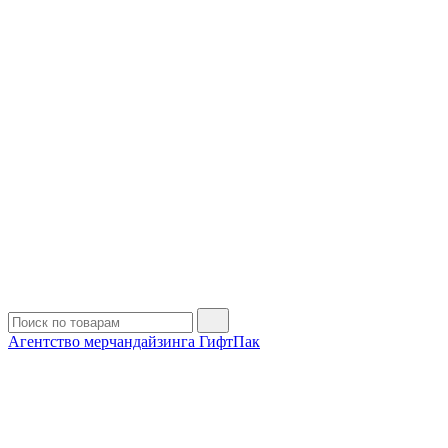
Агентство мерчандайзинга ГифтПак