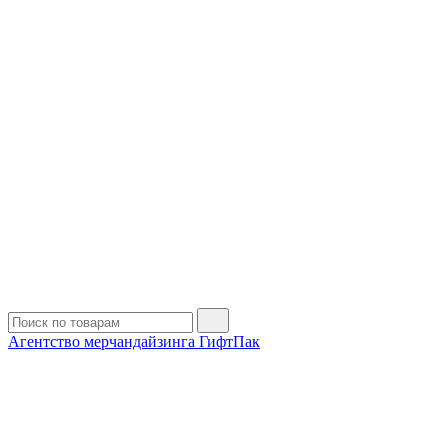
Агентство мерчандайзинга ГифтПак