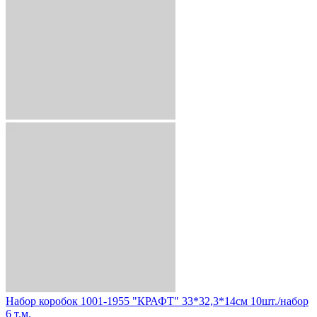
Набор коробок 1001-1955 "КРАФТ" 33*32,3*14см 10шт./набор
6 т.м.