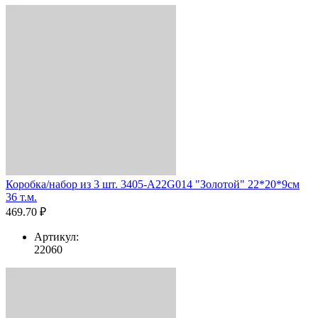
Коробка/набор из 3 шт. 3405-A22G014 "Золотой" 22*20*9см
36 т.м.
469.70 ₽
Артикул:
22060