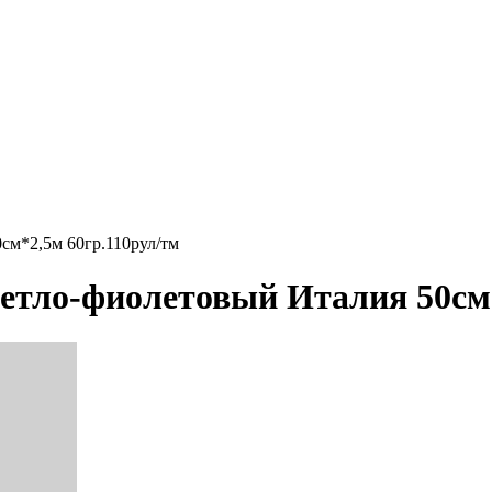
см*2,5м 60гр.110рул/тм
етло-фиолетовый Италия 50см*