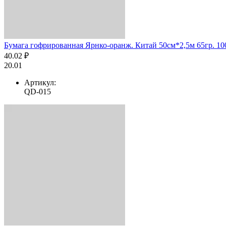
Бумага гофрированная Ярнко-оранж. Китай 50см*2,5м 65гр. 10
40.02 ₽
20.01
Артикул:
QD-015