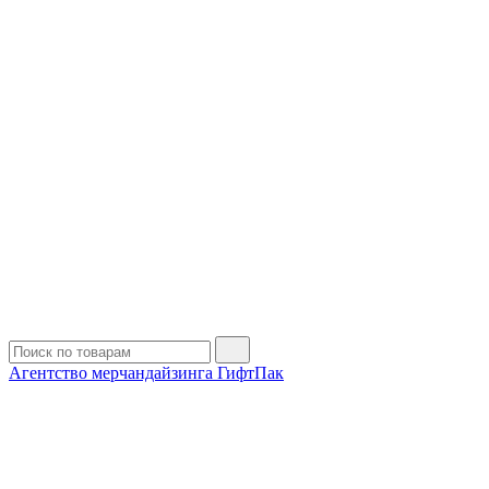
Агентство мерчандайзинга ГифтПак