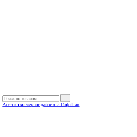
Агентство мерчандайзинга ГифтПак