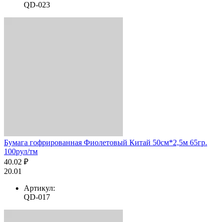
QD-023
Бумага гофрированная Фиолетовый Китай 50см*2,5м 65гр.
100рул/тм
40.02 ₽
20.01
Артикул:
QD-017