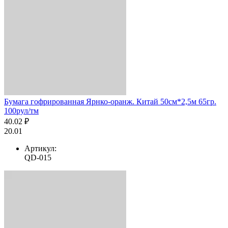
Бумага гофрированная Ярнко-оранж. Китай 50см*2,5м 65гр.
100рул/тм
40.02 ₽
20.01
Артикул:
QD-015