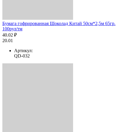
Бумага гофрированная Шоколад Китай 50см*2,5м 65гр.
100рул/тм
40.02 ₽
20.01
Артикул:
QD-032