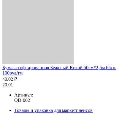
Бумага гофрированная Бежевый Китай 50см*2,5м 65гр.
100рул/тм
40.02 ₽
20.01
Артикул:
QD-002
Товары и упаковка для маркетплейсов