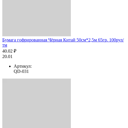
Бумага гофрированная Чёрная Китай 50см*2,5м 65гр. 100рул/
тм
40.02 ₽
20.01
Артикул:
QD-031