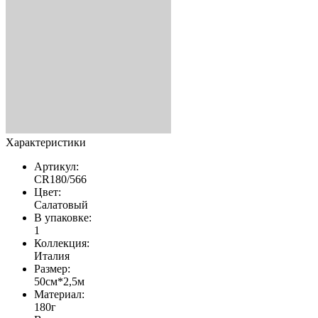
Характеристики
Артикул:
CR180/566
Цвет:
Салатовый
В упаковке:
1
Коллекция:
Италия
Размер:
50см*2,5м
Материал:
180г