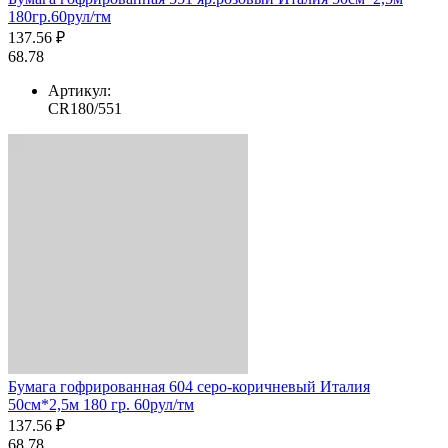
180гр.60рул/тм
137.56 ₽
68.78
Артикул:
CR180/551
Бумага гофрированная 604 серо-коричневый Италия
50см*2,5м 180 гр. 60рул/тм
137.56 ₽
68.78