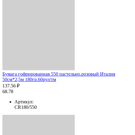
Бумага гофрированная 550 пастельно.розовый Италия
50см*2,5м 180гр.60рул/тм
137.56 ₽
68.78
Артикул:
CR180/550