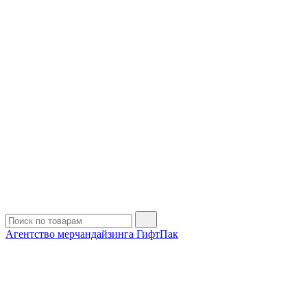
Агентство мерчандайзинга ГифтПак