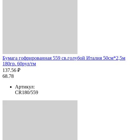
Бумага гофрированная 559 св.голубой Италия 50см*2,5м
180гр. 60рул/тм
137.56 ₽
68.78
Артикул:
CR180/559