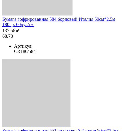
Бумага гофрированная 584 бордовый Италия 50см*2,5м
180гр. 60рул/тм
137.56 ₽
68.78
Артикул:
CR180/584
Бумага гофрированная 551 яр.розовый Италия 50см*2,5м