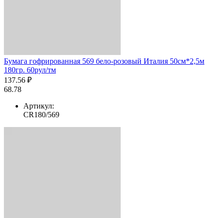
Бумага гофрированная 569 бело-розовый Италия 50см*2,5м
180гр. 60рул/тм
137.56 ₽
68.78
Артикул:
CR180/569