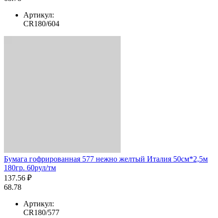
Артикул:
CR180/604
Бумага гофрированная 577 нежно желтый Италия 50см*2,5м
180гр. 60рул/тм
137.56 ₽
68.78
Артикул:
CR180/577