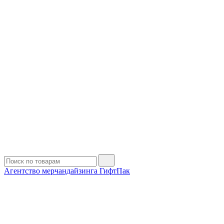
Агентство мерчандайзинга ГифтПак