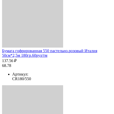
Бумага гофрированная 550 пастельно.розовый Италия
50см*2,5м 180гр.60рул/тм
137.56 ₽
68.78
Артикул:
CR180/550