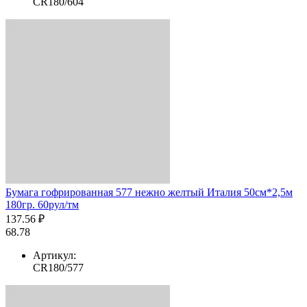
CR180/604
Бумага гофрированная 577 нежно желтый Италия 50см*2,5м
180гр. 60рул/тм
137.56 ₽
68.78
Артикул:
CR180/577