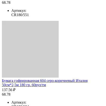
68.78
Артикул:
CR180/551
Бумага гофрированная 604 серо-коричневый Италия
50см*2,5м 180 гр. 60рул/тм
137.56 ₽
68.78
Артикул: