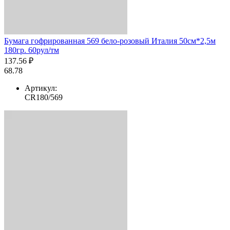
Бумага гофрированная 569 бело-розовый Италия 50см*2,5м
180гр. 60рул/тм
137.56 ₽
68.78
Артикул:
CR180/569