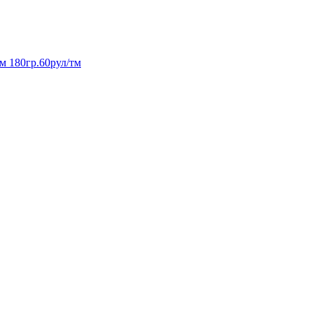
м 180гр.60рул/тм