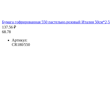
Бумага гофрированная 550 пастельно.розовый Италия 50см*2,5
137.56 ₽
68.78
Артикул:
CR180/550