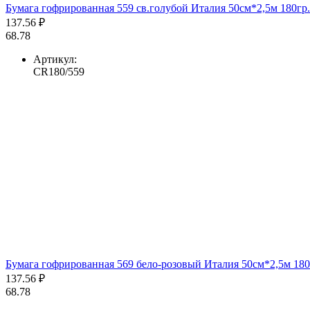
Бумага гофрированная 559 св.голубой Италия 50см*2,5м 180гр.
137.56 ₽
68.78
Артикул:
CR180/559
Бумага гофрированная 569 бело-розовый Италия 50см*2,5м 180
137.56 ₽
68.78