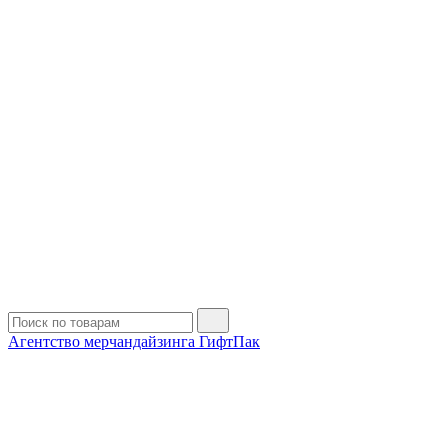
Агентство мерчандайзинга ГифтПак