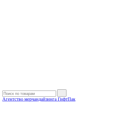
Агентство мерчандайзинга ГифтПак