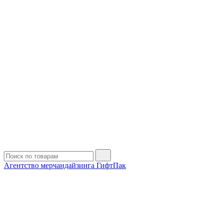
Агентство мерчандайзинга ГифтПак