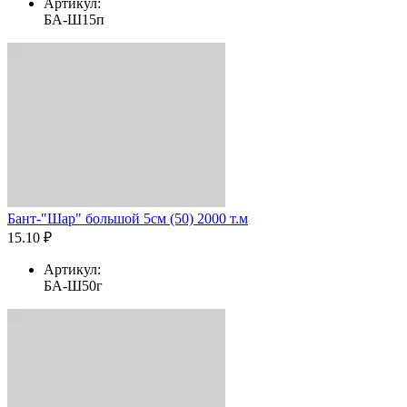
Артикул:
БА-Ш15п
Бант-"Шар" большой 5см (50) 2000 т.м
15.10 ₽
Артикул:
БА-Ш50г