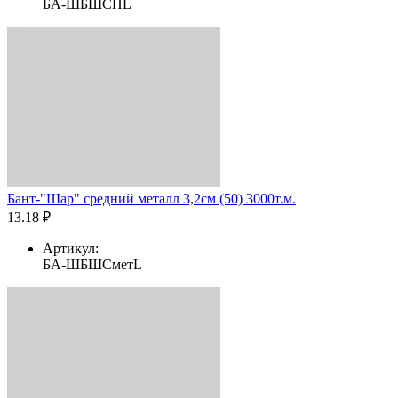
БА-ШБШСПL
Бант-"Шар" средний металл 3,2см (50) 3000т.м.
13.18 ₽
Артикул:
БА-ШБШСметL