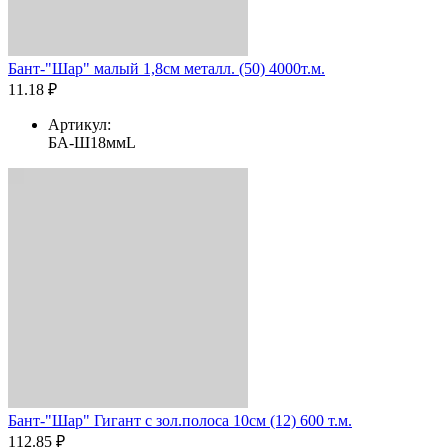
Бант-"Шар" малый 1,8см металл. (50) 4000т.м.
11.18 ₽
Артикул:
БА-Ш18ммL
Бант-"Шар" Гигант с зол.полоса 10см (12) 600 т.м.
112.85 ₽