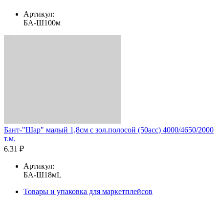
Артикул:
БА-Ш100м
Бант-"Шар" малый 1,8см с зол.полосой (50асс) 4000/4650/2000
т.м.
6.31 ₽
Артикул:
БА-Ш18мL
Товары и упаковка для маркетплейсов